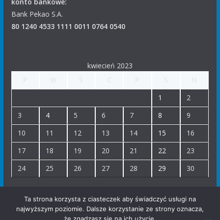
konto bankowe:
Bank Pekao S.A.
80 1240 4533 1111 0011 0764 0540
kwiecień 2023
P
W
Ś
C
P
S
N
1
2
3
4
5
6
7
8
9
10
11
12
13
14
15
16
17
18
19
20
21
22
23
24
25
26
27
28
29
30
« mar
maj »
Ta strona korzysta z ciasteczek aby świadczyć usługi na
najwyższym poziomie. Dalsze korzystanie ze strony oznacza,
że zgadzasz się na ich użycie.