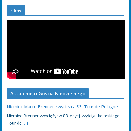
Filmy
Aktualności Gościa Niedzielnego
Niemiec Marco Brenner zwycięzcą 83. Tour de Pologne
Niemiec Brenner zwyciężył w 83. edycji wyścigu kolarskiego
Tour de
[...]