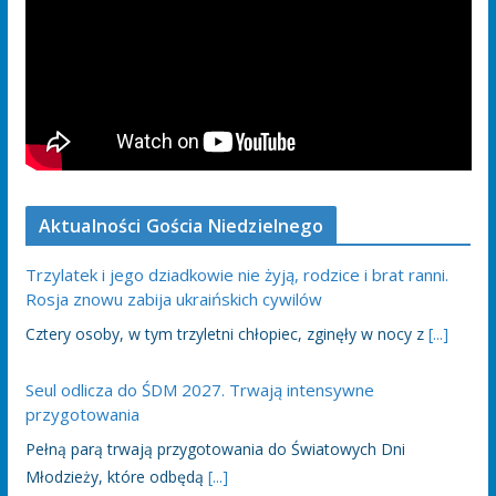
Aktualności Gościa Niedzielnego
Trzylatek i jego dziadkowie nie żyją, rodzice i brat ranni.
Rosja znowu zabija ukraińskich cywilów
Cztery osoby, w tym trzyletni chłopiec, zginęły w nocy z
[...]
Seul odlicza do ŚDM 2027. Trwają intensywne
przygotowania
Pełną parą trwają przygotowania do Światowych Dni
Młodzieży, które odbędą
[...]