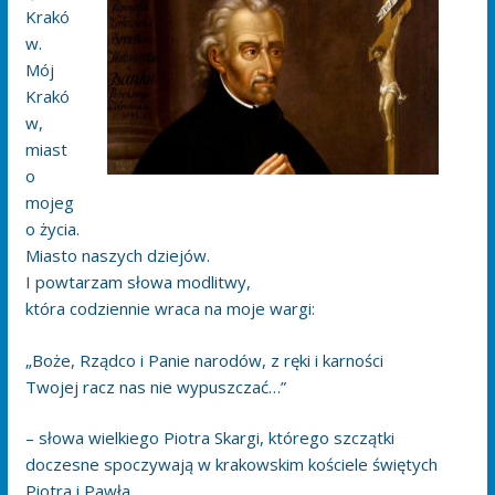
Krakó
w.
Mój
Krakó
w,
miast
o
mojeg
o życia.
Miasto naszych dziejów.
I powtarzam słowa modlitwy,
która codziennie wraca na moje wargi:
„Boże, Rządco i Panie narodów, z ręki i karności
Twojej racz nas nie wypuszczać…”
– słowa wielkiego Piotra Skargi, którego szczątki
doczesne spoczywają w krakowskim kościele świętych
Piotra i Pawła…