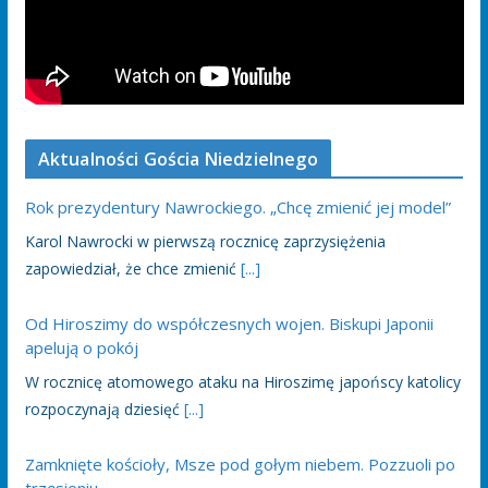
Aktualności Gościa Niedzielnego
Rok prezydentury Nawrockiego. „Chcę zmienić jej model”
Karol Nawrocki w pierwszą rocznicę zaprzysiężenia
zapowiedział, że chce zmienić
[...]
Od Hiroszimy do współczesnych wojen. Biskupi Japonii
apelują o pokój
W rocznicę atomowego ataku na Hiroszimę japońscy katolicy
rozpoczynają dziesięć
[...]
Zamknięte kościoły, Msze pod gołym niebem. Pozzuoli po