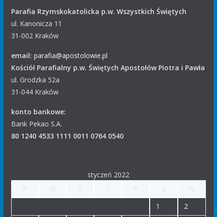
Parafia Rzymskokatolicka p.w. Wszystkich Świętych
ul. Kanonicza 11
31-002 Kraków
email:
parafia@apostolowie.pl
Kościół Parafialny p.w. Świętych Apostołów Piotra i Pawła
ul. Grodzka 52a
31-044 Kraków
konto bankowe:
Bank Pekao S.A.
80 1240 4533 1111 0011 0764 0540
styczeń 2022
P
W
Ś
C
P
S
N
1
2