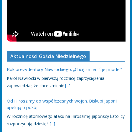
Aktualności Gościa Niedzielnego
Rok prezydentury Nawrockiego. „Chcę zmienić jej model”
Karol Nawrocki w pierwszą rocznicę zaprzysiężenia
zapowiedział, że chce zmienić
[...]
Od Hiroszimy do współczesnych wojen. Biskupi Japonii
apelują o pokój
W rocznicę atomowego ataku na Hiroszimę japońscy katolicy
rozpoczynają dziesięć
[...]