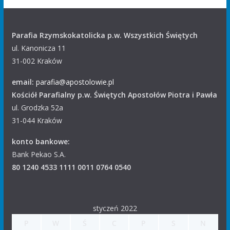
Parafia Rzymskokatolicka p.w. Wszystkich Świętych
ul. Kanonicza 11
31-002 Kraków
email:
parafia@apostolowie.pl
Kościół Parafialny p.w. Świętych Apostołów Piotra i Pawła
ul. Grodzka 52a
31-044 Kraków
konto bankowe:
Bank Pekao S.A.
80 1240 4533 1111 0011 0764 0540
styczeń 2022
P
W
Ś
C
P
S
N