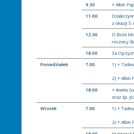
9.30
+ Albin Pap
11.00
Dziękczyn
z okazji 5
12.30
O Boże bło
rocznicy ś
18.00
Za Ojczyzn
Poniedziałek
7.00
1) + Tadeus
2) + Albin 
18.00
+ Aniela G
oraz śp. J
Wtorek
7.00
1) + Tadeus
2) + Albin 
18.00
W intencj