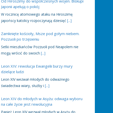
Od Hiroszimy do współczesnych wojen. Biskupi
Japonii apelują o pokój
W rocznicę atomowego ataku na Hiroszimę
japońscy katolicy rozpoczynają dziesięć
[...]
Zamknięte kościoły, Msze pod gołym niebem.
Pozzuoli po trzęsieniu
Setki mieszkańców Pozzuoli pod Neapolem nie
mogą wrócić do swoich
[...]
Leon XIV: rewolucja Ewangelii burzy mury
dzielące ludzi
Leon XIV wezwał młodych do odważnego
świadectwa wiary, służby i
[...]
Leon XIV do młodych w Asyżu: odwaga wyboru
na całe życie jest rewolucyjna
Papież Leon XIV wezwał młodych w Asyżu do