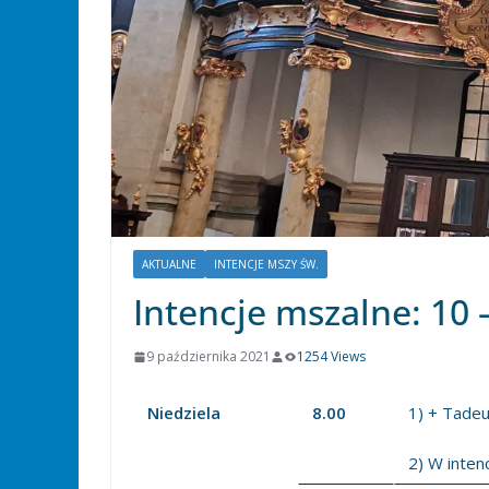
AKTUALNE
INTENCJE MSZY ŚW.
Intencje mszalne: 10 
9 października 2021
1254 Views
Niedziela
8.00
1) + Tadeus
2) W intenc