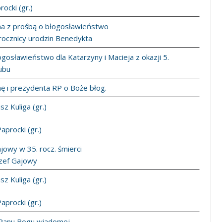
rocki (gr.)
na z prośbą o błogosławieństwo
. rocznicy urodzin Benedykta
gosławieństwo dla Katarzyny i Macieja z okazji 5.
lubu
ę i prezydenta RP o Boże błog.
z Kuliga (gr.)
Paprocki (gr.)
ajowy w 35. rocz. śmierci
ózef Gajowy
z Kuliga (gr.)
Paprocki (gr.)
i Panu Bogu wiadomej