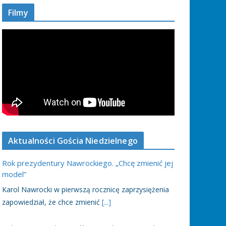
Filmy
Aktualności Gościa Niedzielnego
Rok prezydentury Nawrockiego. „Chcę zmienić jej
model”
Karol Nawrocki w pierwszą rocznicę zaprzysiężenia
zapowiedział, że chce zmienić
[...]