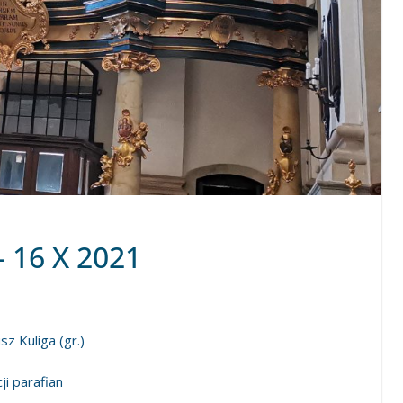
– 16 X 2021
z Kuliga (gr.)
ji parafian