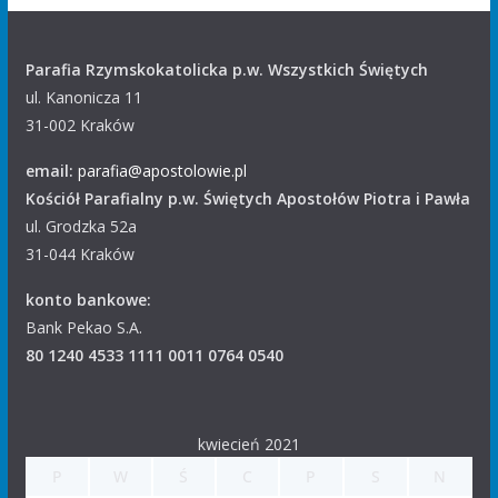
Parafia Rzymskokatolicka p.w. Wszystkich Świętych
ul. Kanonicza 11
31-002 Kraków
email:
parafia@apostolowie.pl
Kościół Parafialny p.w. Świętych Apostołów Piotra i Pawła
ul. Grodzka 52a
31-044 Kraków
konto bankowe:
Bank Pekao S.A.
80 1240 4533 1111 0011 0764 0540
kwiecień 2021
P
W
Ś
C
P
S
N