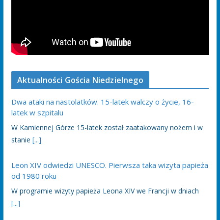
Aktualności Gościa Niedzielnego
Dwa ataki na nastolatków. 15-latek walczy o życie, 16-
latek w szpitalu
W Kamiennej Górze 15-latek został zaatakowany nożem i w
stanie
[...]
Leon XIV odwiedzi UNESCO. Pierwsza taka wizyta papieża
od 1980 roku
W programie wizyty papieża Leona XIV we Francji w dniach
[...]