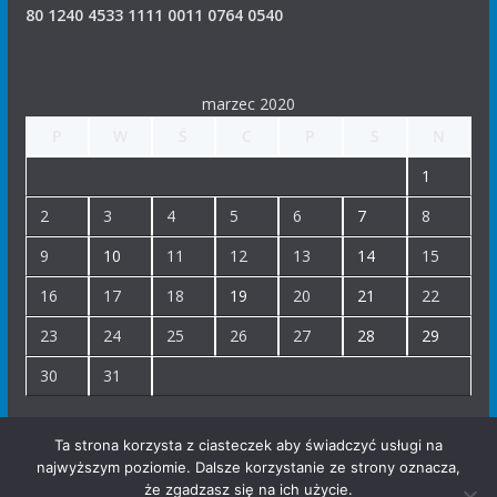
80 1240 4533 1111 0011 0764 0540
marzec 2020
P
W
Ś
C
P
S
N
1
2
3
4
5
6
7
8
9
10
11
12
13
14
15
16
17
18
19
20
21
22
23
24
25
26
27
28
29
30
31
« lut
kwi »
Ta strona korzysta z ciasteczek aby świadczyć usługi na
najwyższym poziomie. Dalsze korzystanie ze strony oznacza,
że zgadzasz się na ich użycie.