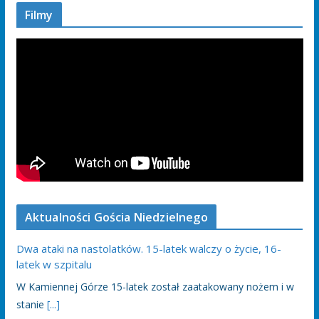
Filmy
Aktualności Gościa Niedzielnego
Dwa ataki na nastolatków. 15-latek walczy o życie, 16-
latek w szpitalu
W Kamiennej Górze 15-latek został zaatakowany nożem i w
stanie
[...]