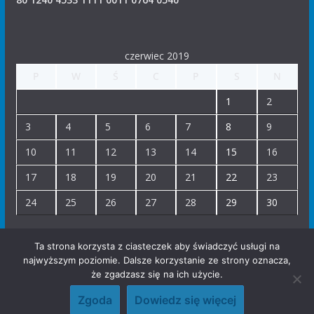
czerwiec 2019
P
W
Ś
C
P
S
N
1
2
3
4
5
6
7
8
9
10
11
12
13
14
15
16
17
18
19
20
21
22
23
24
25
26
27
28
29
30
« maj
lip »
Ta strona korzysta z ciasteczek aby świadczyć usługi na
najwyższym poziomie. Dalsze korzystanie ze strony oznacza,
że zgadzasz się na ich użycie.
Copyright © 2017 Parafia Wszystkich Świętych w Krakowie. All
Zgoda
Dowiedz się więcej
rights reserved.