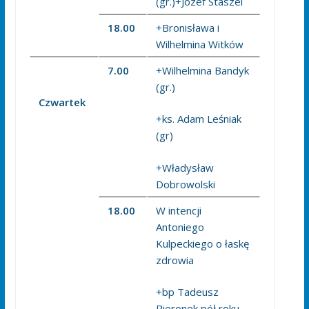
(gr.)+Józef Staszel
18.00
+Bronisława i
Wilhelmina Witków
7.00
+Wilhelmina Bandyk
(gr.)
Czwartek
+ks. Adam Leśniak
(gr)
+Władysław
Dobrowolski
18.00
W intencji
Antoniego
Kulpeckiego o łaskę
zdrowia
+bp Tadeusz
Pieronek pół roku