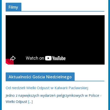
Filmy
Aktualności Gościa Niedzielnego
Od niedzieli Wielki Odpust w Kalwarii Pacławskiej
Jedno z największych wydarzeń pielgrzymkowych w Polsce -
Wielki Odpust
[...]