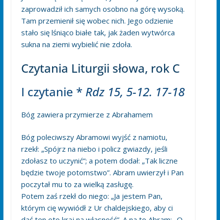
zaprowadził ich samych osobno na górę wysoką.
Tam przemienił się wobec nich. Jego odzienie
stało się lśniąco białe tak, jak żaden wytwórca
sukna na ziemi wybielić nie zdoła.
Czytania Liturgii słowa, rok C
I czytanie *
Rdz 15, 5-12. 17-18
Bóg zawiera przymierze z Abrahamem
Bóg poleciwszy Abramowi wyjść z namiotu,
rzekł: „Spójrz na niebo i policz gwiazdy, jeśli
zdołasz to uczynić”; a potem dodał: „Tak liczne
będzie twoje potomstwo”. Abram uwierzył i Pan
poczytał mu to za wielką zasługę.
Potem zaś rzekł do niego: „Ja jestem Pan,
którym cię wywiódł z Ur chaldejskiego, aby ci
dać ten oto kraj na własność”. A na to Abram: „O