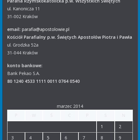
Parafia Rzymskokatolicka p.w. Wszystkich Świętych
ul. Kanonicza 11
31-002 Kraków
email:
parafia@apostolowie.pl
Kościół Parafialny p.w. Świętych Apostołów Piotra i Pawła
ul. Grodzka 52a
31-044 Kraków
konto bankowe:
Bank Pekao S.A.
80 1240 4533 1111 0011 0764 0540
marzec 2014
P
W
Ś
C
P
S
N
1
2
3
4
5
6
7
8
9