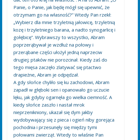
Panie, o Panie, jak będę mógł się upewnić, że
otrzymam go na własność?” Wtedy Pan rzekł:
„Wybierz dla mnie trzyletnią jałowicę, trzyletnią
kozę i trzyletniego barana, a nadto synogarlicę i
gołębicę”. Wybrawszy to wszystko, Abram
poprzerąbywał je wzdłuż na połowy i
przerąbane części ułożył jedną naprzeciw
drugiej; ptaków nie porozcinał. Kiedy zaś do
tego mięsa zaczęło zlatywać się ptactwo
drapieżne, Abram je odpędzał.
A gdy słońce chyliło się ku zachodowi, Abram
zapadł w głęboki sen i opanowało go uczucie
lęku, jak gdyby ogarnęła go wielka ciemność. A
kiedy słońce zaszło i nastał mrok
nieprzenikniony, ukazał się dym jakby
wydobywający się z pieca i ogień niby gorejąca
pochodnia i przesunęły się między tymi
połowami zwierząt. Wtedy to właśnie Pan