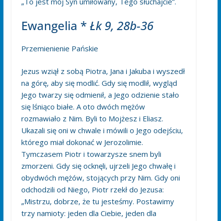
„To jest mój Syn umiłowany, Tego słuchajcie”.
Ewangelia *
Łk 9, 28b-36
Przemienienie Pańskie
Jezus wziął z sobą Piotra, Jana i Jakuba i wyszedł
na górę, aby się modlić. Gdy się modlił, wygląd
Jego twarzy się odmienił, a Jego odzienie stało
się lśniąco białe. A oto dwóch mężów
rozmawiało z Nim. Byli to Mojżesz i Eliasz.
Ukazali się oni w chwale i mówili o Jego odejściu,
którego miał dokonać w Jerozolimie.
Tymczasem Piotr i towarzysze snem byli
zmorzeni. Gdy się ocknęli, ujrzeli Jego chwałę i
obydwóch mężów, stojących przy Nim. Gdy oni
odchodzili od Niego, Piotr rzekł do Jezusa:
„Mistrzu, dobrze, że tu jesteśmy. Postawimy
trzy namioty: jeden dla Ciebie, jeden dla