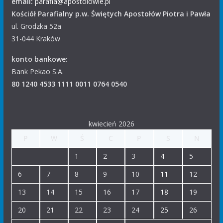
email:
parafia@apostolowie.pl
Kościół Parafialny p.w. Świętych Apostołów Piotra i Pawła
ul. Grodzka 52a
31-044 Kraków
konto bankowe:
Bank Pekao S.A.
80 1240 4533 1111 0011 0764 0540
kwiecień 2026
P
W
Ś
C
P
S
N
1
2
3
4
5
6
7
8
9
10
11
12
13
14
15
16
17
18
19
20
21
22
23
24
25
26