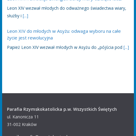
Leon XIV wezwał młodych do odważnego świadectwa wiary,
służby i
[...]
Leon XIV do młodych w Asyżu: odwaga wyboru na całe
życie jest rewolucyjna
Papież Leon XIV wezwał młodych w Asyżu do „pójścia pod
[...]
Parafia Rzymskokatolicka p.w. Wszystkich Świętych
ul. Kanonicza 11
31-002 Kraków