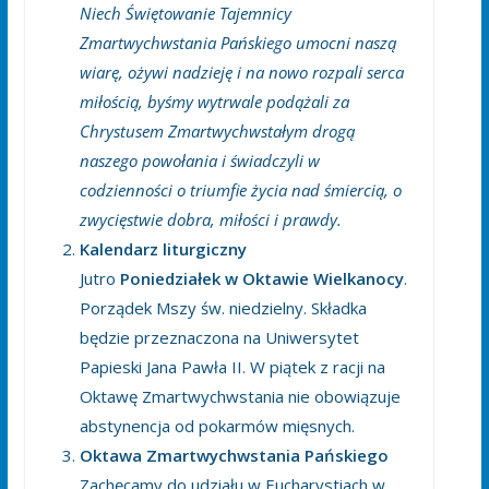
Niech Świętowanie Tajemnicy
Zmartwychwstania Pańskiego umocni naszą
wiarę, ożywi nadzieję i na nowo rozpali serca
miłością, byśmy wytrwale podążali za
Chrystusem Zmartwychwstałym drogą
naszego powołania i świadczyli w
codzienności o triumfie życia nad śmiercią, o
zwycięstwie dobra, miłości i prawdy.
Kalendarz liturgiczny
Jutro
Poniedziałek w Oktawie Wielkanocy
.
Porządek Mszy św. niedzielny. Składka
będzie przeznaczona na Uniwersytet
Papieski Jana Pawła II. W piątek z racji na
Oktawę Zmartwychwstania nie obowiązuje
abstynencja od pokarmów mięsnych.
Oktawa Zmartwychwstania Pańskiego
Zachęcamy do udziału w Eucharystiach w