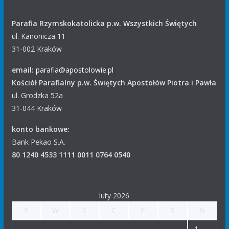
Parafia Rzymskokatolicka p.w. Wszystkich Świętych
ul. Kanonicza 11
31-002 Kraków
email:
parafia@apostolowie.pl
Kościół Parafialny p.w. Świętych Apostołów Piotra i Pawła
ul. Grodzka 52a
31-044 Kraków
konto bankowe:
Bank Pekao S.A.
80 1240 4533 1111 0011 0764 0540
luty 2026
P
W
Ś
C
P
S
N
1