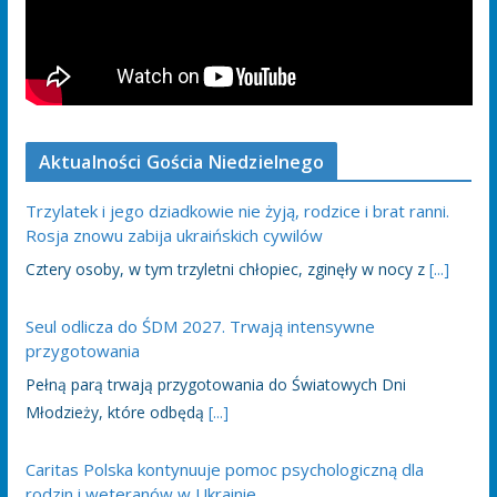
Aktualności Gościa Niedzielnego
Trzylatek i jego dziadkowie nie żyją, rodzice i brat ranni.
Rosja znowu zabija ukraińskich cywilów
Cztery osoby, w tym trzyletni chłopiec, zginęły w nocy z
[...]
Seul odlicza do ŚDM 2027. Trwają intensywne
przygotowania
Pełną parą trwają przygotowania do Światowych Dni
Młodzieży, które odbędą
[...]
Caritas Polska kontynuuje pomoc psychologiczną dla
rodzin i weteranów w Ukrainie