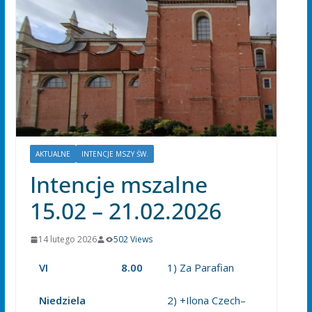
AKTUALNE
INTENCJE MSZY ŚW.
Intencje mszalne
15.02 – 21.02.2026
14 lutego 2026
502 Views
VI
8.00
1) Za Parafian
Niedziela
2) +Ilona Czech–