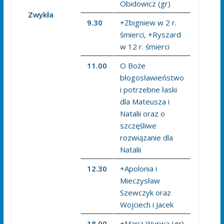
Obidowicz (gr)
Zwykła
9.30
+Zbigniew w 2 r.
śmierci, +Ryszard
w 12 r. śmierci
11.00
O Boże
błogosławieństwo
i potrzebne łaski
dla Mateusza i
Natalii oraz o
szczęśliwe
rozwiązanie dla
Natalii
12.30
+Apolonia i
Mieczysław
Szewczyk oraz
Wojciech i Jacek
18.00
+Maria Wyrwa (gr)