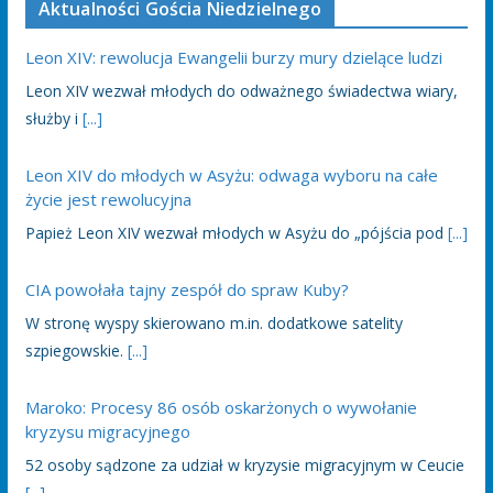
Aktualności Gościa Niedzielnego
Leon XIV: rewolucja Ewangelii burzy mury dzielące ludzi
Leon XIV wezwał młodych do odważnego świadectwa wiary,
służby i
[...]
Leon XIV do młodych w Asyżu: odwaga wyboru na całe
życie jest rewolucyjna
Papież Leon XIV wezwał młodych w Asyżu do „pójścia pod
[...]
CIA powołała tajny zespół do spraw Kuby?
W stronę wyspy skierowano m.in. dodatkowe satelity
szpiegowskie.
[...]
Maroko: Procesy 86 osób oskarżonych o wywołanie
kryzysu migracyjnego
52 osoby sądzone za udział w kryzysie migracyjnym w Ceucie
[...]