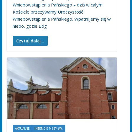
Wniebowstąpienia Pańskiego – dziś w całym
Kościele przeżywamy Uroczystość
Wniebowstąpienia Pańskiego. Wpatrujemy się w
niebo, gdzie Bóg
Czytaj dalej...
AKTUALNE
INTENCJE MSZY ŚW.