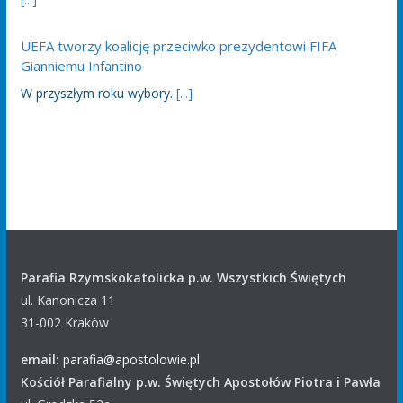
UEFA tworzy koalicję przeciwko prezydentowi FIFA
Gianniemu Infantino
W przyszłym roku wybory.
[...]
Parafia Rzymskokatolicka p.w. Wszystkich Świętych
ul. Kanonicza 11
31-002 Kraków
email:
parafia@apostolowie.pl
Kościół Parafialny p.w. Świętych Apostołów Piotra i Pawła