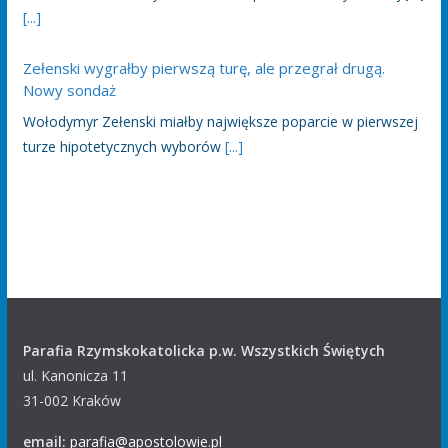
[...]
Zełenski wygrałby pierwszą turę, ale przegrał drugą.
Nowy sondaż
Wołodymyr Zełenski miałby największe poparcie w pierwszej
turze hipotetycznych wyborów
[...]
Parafia Rzymskokatolicka p.w. Wszystkich Świętych
ul. Kanonicza 11
31-002 Kraków
email:
parafia@apostolowie.pl