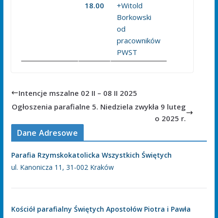
18.00
+Witold
Borkowski
od
pracowników
PWST
Intencje mszalne 02 II – 08 II 2025
Ogłoszenia parafialne 5. Niedziela zwykła 9 luteg
o 2025 r.
Dane Adresowe
Parafia Rzymskokatolicka Wszystkich Świętych
ul. Kanonicza 11, 31-002 Kraków
Kościół parafialny Świętych Apostołów Piotra i Pawła