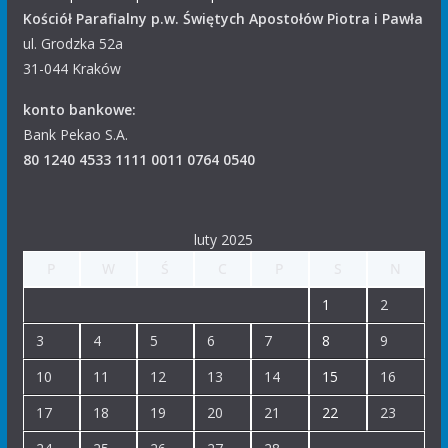
Kościół Parafialny p.w. Świętych Apostołów Piotra i Pawła
ul. Grodzka 52a
31-044 Kraków
konto bankowe:
Bank Pekao S.A.
80 1240 4533 1111 0011 0764 0540
luty 2025
P
W
Ś
C
P
S
N
1
2
3
4
5
6
7
8
9
10
11
12
13
14
15
16
17
18
19
20
21
22
23