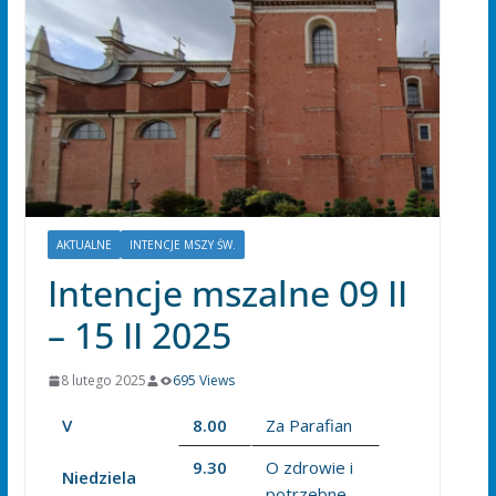
AKTUALNE
INTENCJE MSZY ŚW.
Intencje mszalne 09 II
– 15 II 2025
8 lutego 2025
695 Views
V
8.00
Za Parafian
9.30
O zdrowie i
Niedziela
potrzebne