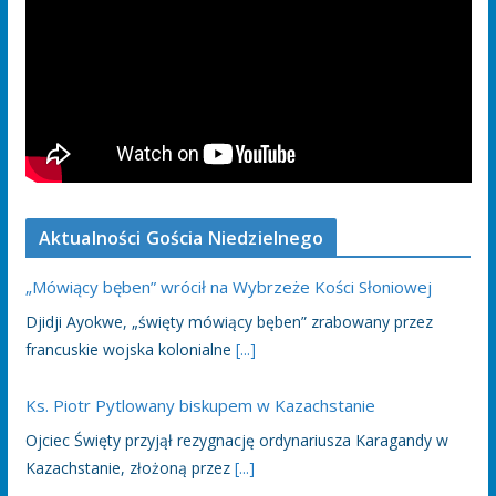
Aktualności Gościa Niedzielnego
„Mówiący bęben” wrócił na Wybrzeże Kości Słoniowej
Djidji Ayokwe, „święty mówiący bęben” zrabowany przez
francuskie wojska kolonialne
[...]
Ks. Piotr Pytlowany biskupem w Kazachstanie
Ojciec Święty przyjął rezygnację ordynariusza Karagandy w
Kazachstanie, złożoną przez
[...]