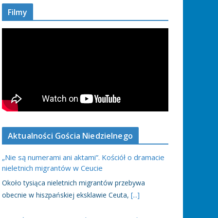
Filmy
Aktualności Gościa Niedzielnego
„Nie są numerami ani aktami”. Kościół o dramacie
nieletnich migrantów w Ceucie
Około tysiąca nieletnich migrantów przebywa
obecnie w hiszpańskiej eksklawie Ceuta,
[...]