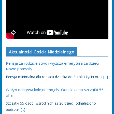
Aktualności Gościa Niedzielnego
Pensja za rodzicielstwo i wyższa emerytura za dzieci.
Nowe pomysły
Pensja minimalna dla rodzica dziecka do 3. roku życia oraz
[...]
Wołyń odkrywa kolejne mogiły. Odnaleziono szczątki 55
ofiar
Szczątki 55 osób, wśród nich aż 26 dzieci, odnaleziono
podczas
[...]