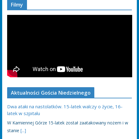
Filmy
Aktualności Gościa Niedzielnego
Dwa ataki na nastolatków. 15-latek walczy o życie, 16-
latek w szpitalu
W Kamiennej Górze 15-latek został zaatakowany nożem i w
stanie
[...]