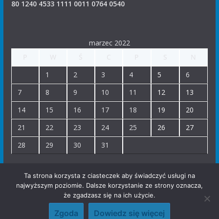
80 1240 4533 1111 0011 0764 0540
marzec 2022
P
W
Ś
C
P
S
N
1
2
3
4
5
6
7
8
9
10
11
12
13
14
15
16
17
18
19
20
21
22
23
24
25
26
27
28
29
30
31
« lut
kwi »
Ta strona korzysta z ciasteczek aby świadczyć usługi na
najwyższym poziomie. Dalsze korzystanie ze strony oznacza,
że zgadzasz się na ich użycie.
Copyright © 2017 Parafia Wszystkich Świętych w Krakowie. All
Zgoda
Dowiedz się więcej