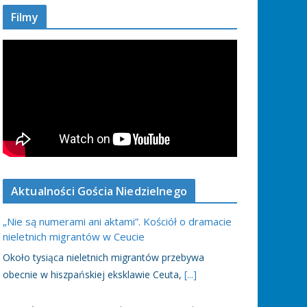
Filmy
Aktualności Gościa Niedzielnego
„Nie są numerami ani aktami”. Kościół o dramacie
nieletnich migrantów w Ceucie
Około tysiąca nieletnich migrantów przebywa
obecnie w hiszpańskiej eksklawie Ceuta,
[...]