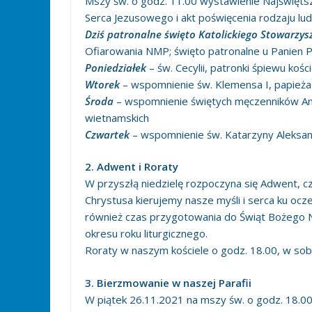
Mszy św. o godz. 11.00 wystawienie Najświęt
Serca Jezusowego i akt poświęcenia rodzaju lu
Dziś patronalne święto Katolickiego Stowarzysze
Ofiarowania NMP; święto patronalne u Panien Pr
Poniedziałek
– św. Cecylii, patronki śpiewu kośc
Wtorek
– wspomnienie św. Klemensa I, papieża
Środa
– wspomnienie świętych męczenników An
wietnamskich
Czwartek
– wspomnienie św. Katarzyny Aleksand
2. Adwent i Roraty
W przyszłą niedzielę rozpoczyna się Adwent, c
Chrystusa kierujemy nasze myśli i serca ku ocz
również czas przygotowania do Świąt Bożego 
okresu roku liturgicznego.
Roraty w naszym kościele o godz. 18.00, w sob
3. Bierzmowanie w naszej Parafii
W piątek 26.11.2021 na mszy św. o godz. 18.00