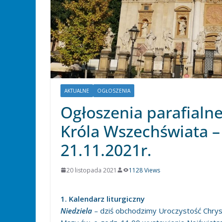
AKTUALNE
OGŁOSZENIA
Ogłoszenia parafialn
Króla Wszechświata – 
21.11.2021r.
20 listopada 2021
1128 Views
1. Kalendarz liturgiczny
Niedziela
– dziś obchodzimy Uroczystość Chryst