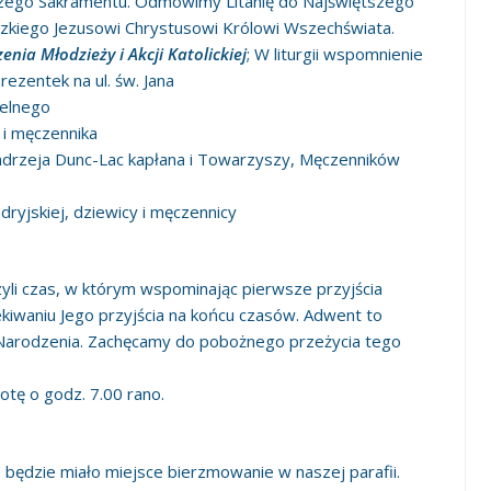
szego Sakramentu. Odmówimy Litanię do Najświętszego
dzkiego Jezusowi Chrystusowi Królowi Wszechświata.
nia Młodzieży i Akcji Katolickiej
; W liturgii wspomnienie
ezentek na ul. św. Jana
ielnego
 i męczennika
drzeja Dunc-Lac kapłana i Towarzyszy, Męczenników
ryjskiej, dziewicy i męczennicy
zyli czas, w którym wspominając pierwsze przyjścia
ekiwaniu Jego przyjścia na końcu czasów. Adwent to
Narodzenia. Zachęcamy do pobożnego przeżycia tego
otę o godz. 7.00 rano.
 będzie miało miejsce bierzmowanie w naszej parafii.