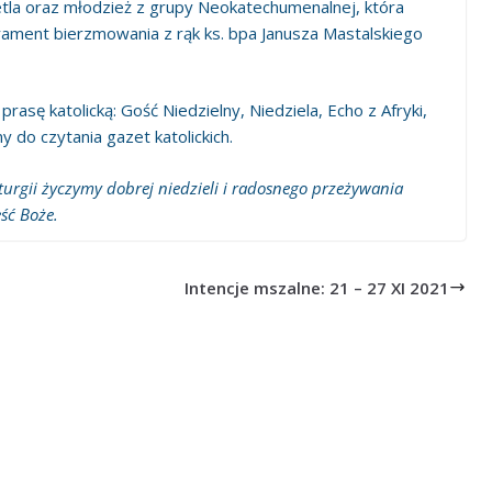
etla oraz młodzież z grupy Neokatechumenalnej, która
rament bierzmowania z rąk ks. bpa Janusza Mastalskiego
prasę katolicką: Gość Niedzielny, Niedziela, Echo z Afryki,
do czytania gazet katolickich.
iturgii życzymy dobrej niedzieli i radosnego przeżywania
ść Boże.
Intencje mszalne: 21 – 27 XI 2021