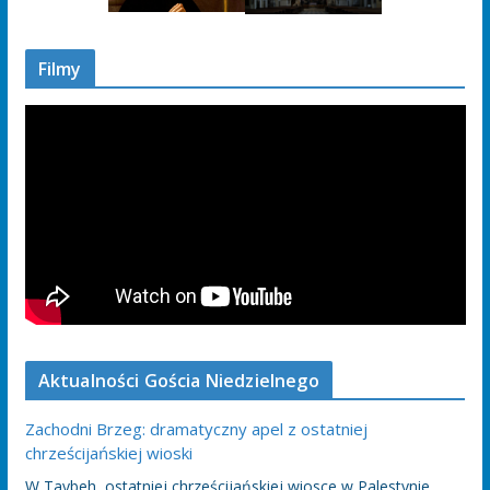
Filmy
Aktualności Gościa Niedzielnego
Zachodni Brzeg: dramatyczny apel z ostatniej
chrześcijańskiej wioski
W Taybeh, ostatniej chrześcijańskiej wiosce w Palestynie,