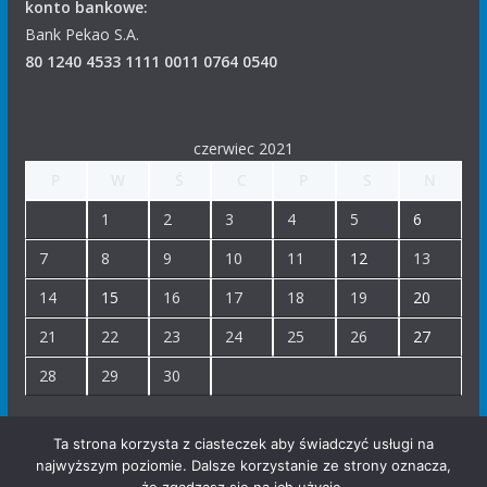
konto bankowe:
Bank Pekao S.A.
80 1240 4533 1111 0011 0764 0540
czerwiec 2021
P
W
Ś
C
P
S
N
1
2
3
4
5
6
7
8
9
10
11
12
13
14
15
16
17
18
19
20
21
22
23
24
25
26
27
28
29
30
« maj
lip »
Ta strona korzysta z ciasteczek aby świadczyć usługi na
najwyższym poziomie. Dalsze korzystanie ze strony oznacza,