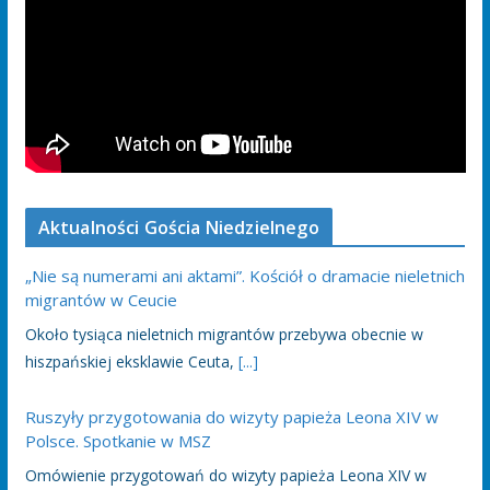
Aktualności Gościa Niedzielnego
„Nie są numerami ani aktami”. Kościół o dramacie nieletnich
migrantów w Ceucie
Około tysiąca nieletnich migrantów przebywa obecnie w
hiszpańskiej eksklawie Ceuta,
[...]
Ruszyły przygotowania do wizyty papieża Leona XIV w
Polsce. Spotkanie w MSZ
Omówienie przygotowań do wizyty papieża Leona XIV w