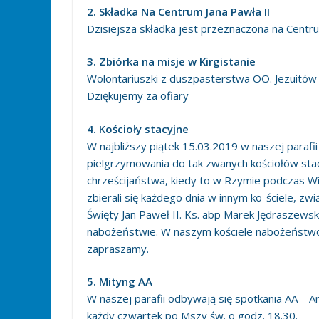
2. Składka Na Centrum Jana Pawła II
Dzisiejsza składka jest przeznaczona na Centrum 
3. Zbiórka na misje w Kirgistanie
Wolontariuszki z duszpasterstwa OO. Jezuitów b
Dziękujemy za ofiary
4. Kościoły stacyjne
W najbliższy piątek 15.03.2019 w naszej parafi
pielgrzymowania do tak zwanych kościołów sta
chrześcijaństwa, kiedy to w Rzymie podczas W
zbierali się każdego dnia w innym ko-ściele, z
Święty Jan Paweł II. Ks. abp Marek Jędraszewsk
nabożeństwie. W naszym kościele nabożeństwo
zapraszamy.
5. Mityng AA
W naszej parafii odbywają się spotkania AA – A
każdy czwartek po Mszy św. o godz. 18.30.