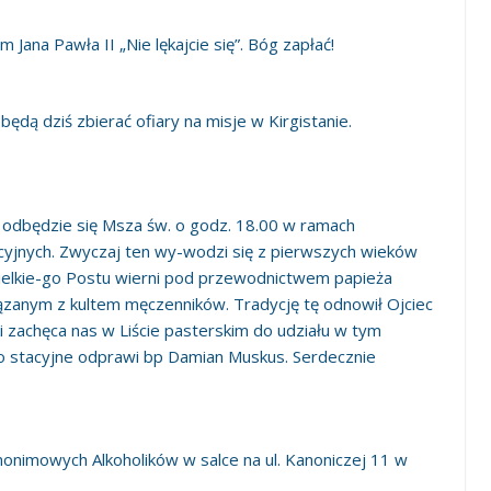
Jana Pawła II „Nie lękajcie się”. Bóg zapłać!
ędą dziś zbierać ofiary na misje w Kirgistanie.
i odbędzie się Msza św. o godz. 18.00 w ramach
cyjnych. Zwyczaj ten wy-wodzi się z pierwszych wieków
ielkie-go Postu wierni pod przewodnictwem papieża
wiązanym z kultem męczenników. Tradycję tę odnowił Ojciec
i zachęca nas w Liście pasterskim do udziału w tym
 stacyjne odprawi bp Damian Muskus. Serdecznie
nonimowych Alkoholików w salce na ul. Kanoniczej 11 w