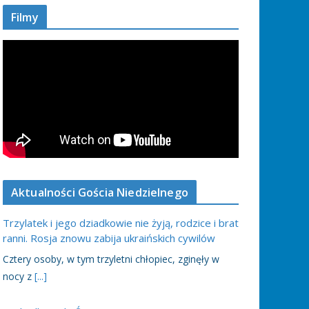
Filmy
Aktualności Gościa Niedzielnego
Trzylatek i jego dziadkowie nie żyją, rodzice i brat
ranni. Rosja znowu zabija ukraińskich cywilów
Cztery osoby, w tym trzyletni chłopiec, zginęły w
nocy z
[...]