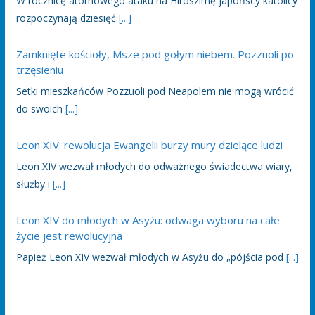
W rocznicę atomowego ataku na Hiroszimę japońscy katolicy
rozpoczynają dziesięć
[...]
Zamknięte kościoły, Msze pod gołym niebem. Pozzuoli po
trzęsieniu
Setki mieszkańców Pozzuoli pod Neapolem nie mogą wrócić
do swoich
[...]
Leon XIV: rewolucja Ewangelii burzy mury dzielące ludzi
Leon XIV wezwał młodych do odważnego świadectwa wiary,
służby i
[...]
Leon XIV do młodych w Asyżu: odwaga wyboru na całe
życie jest rewolucyjna
Papież Leon XIV wezwał młodych w Asyżu do „pójścia pod
[...]