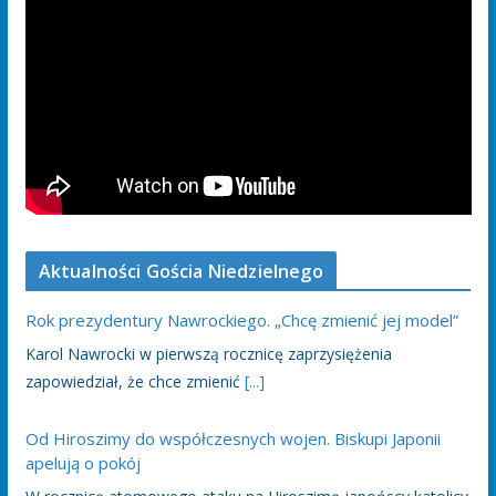
Aktualności Gościa Niedzielnego
Rok prezydentury Nawrockiego. „Chcę zmienić jej model”
Karol Nawrocki w pierwszą rocznicę zaprzysiężenia
zapowiedział, że chce zmienić
[...]
Od Hiroszimy do współczesnych wojen. Biskupi Japonii
apelują o pokój