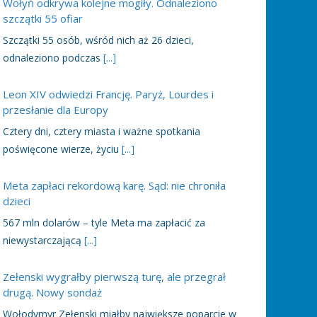
Wołyń odkrywa kolejne mogiły. Odnaleziono
szczątki 55 ofiar
Szczątki 55 osób, wśród nich aż 26 dzieci,
odnaleziono podczas
[...]
Leon XIV odwiedzi Francję. Paryż, Lourdes i
przesłanie dla Europy
Cztery dni, cztery miasta i ważne spotkania
poświęcone wierze, życiu
[...]
Meta zapłaci rekordową karę. Sąd: nie chroniła
dzieci
567 mln dolarów – tyle Meta ma zapłacić za
niewystarczającą
[...]
Zełenski wygrałby pierwszą turę, ale przegrał
drugą. Nowy sondaż
Wołodymyr Zełenski miałby największe poparcie w