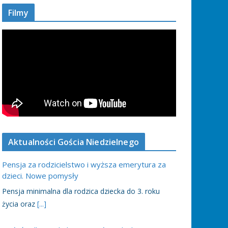
Filmy
Aktualności Gościa Niedzielnego
Pensja za rodzicielstwo i wyższa emerytura za
dzieci. Nowe pomysły
Pensja minimalna dla rodzica dziecka do 3. roku
życia oraz
[...]