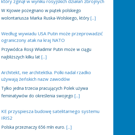
który zginął w wyniku rosyjskich działań zbrojnych
W Kijowie pożegnano w piątek polskiego
wolontariusza Marka Ruska-Wolskiego, który
[...]
Według wywiadu USA Putin może przeprowadzić
ograniczony atak na kraj NATO
Przywódca Rosji Władimir Putin może w ciągu
najbliższych kilku lat
[...]
Architekt, nie architektka. Polki nadal rzadko
używają żeńskich nazw zawodów
Tylko jedna trzecia pracujących Polek używa
feminatywów do określenia swojego
[...]
KE przyspiesza budowę satelitarnego systemu
IRIS2
Polska przeznaczy 656 mln euro.
[...]