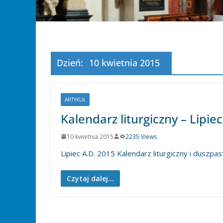
Dzień:
10 kwietnia 2015
ARTYKUŁ
Kalendarz liturgiczny – Lipie
10 kwietnia 2015
2235 Views
Lipiec A.D. 2015 Kalendarz liturgiczny i duszpas
Czytaj dalej...