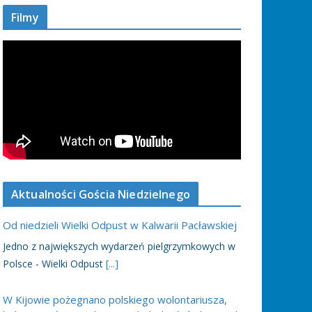
Filmy
Aktualności Gościa Niedzielnego
Od niedzieli Wielki Odpust w Kalwarii Pacławskiej
Jedno z największych wydarzeń pielgrzymkowych w
Polsce - Wielki Odpust
[...]
W Kijowie pożegnano polskiego wolontariusza,