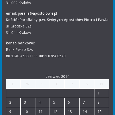
31-002 Kraków
email:
parafia@apostolowie.pl
Kościół Parafialny p.w. Świętych Apostołów Piotra i Pawła
ul. Grodzka 52a
31-044 Kraków
konto bankowe:
Bank Pekao S.A.
80 1240 4533 1111 0011 0764 0540
czerwiec 2014
P
W
Ś
C
P
S
N
1
2
3
4
5
6
7
8
9
10
11
12
13
14
15