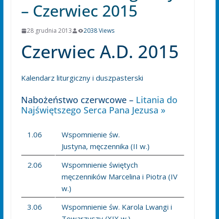
– Czerwiec 2015
28 grudnia 2013
2038 Views
Czerwiec A.D. 2015
Kalendarz liturgiczny i duszpasterski
Nabożeństwo czerwcowe –
Litania do
Najświętszego Serca Pana Jezusa »
1.06
Wspomnienie św.
Justyna, męczennika (II w.)
2.06
Wspomnienie świętych
męczenników Marcelina i Piotra (IV
w.)
3.06
Wspomnienie św. Karola Lwangi i
Towarzyszy (XIX w.)