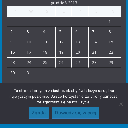
grudzień 2013
P
W
Ś
C
P
S
N
1
2
3
4
5
6
7
8
9
10
11
12
13
14
15
16
17
18
19
20
21
22
23
24
25
26
27
28
29
30
31
« lis
sty »
Ta strona korzysta z ciasteczek aby świadczyć usługi na
najwyższym poziomie. Dalsze korzystanie ze strony oznacza,
że zgadzasz się na ich użycie.
Copyright © 2017 Parafia Wszystkich Świętych w Krakowie. All
Zgoda
Dowiedz się więcej
rights reserved.