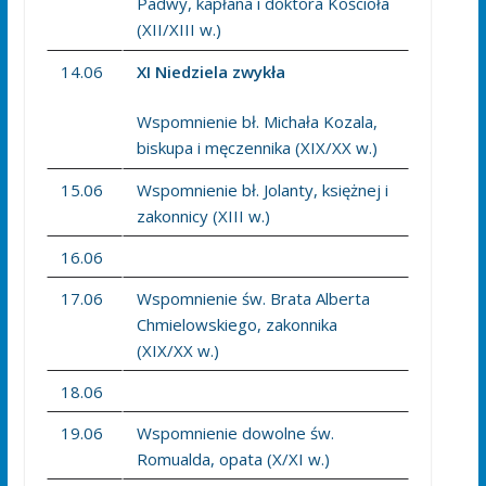
Padwy, kapłana i doktora Kościoła
(XII/XIII w.)
14.06
XI Niedziela zwykła
Wspomnienie bł. Michała Kozala,
biskupa i męczennika (XIX/XX w.)
15.06
Wspomnienie bł. Jolanty, księżnej i
zakonnicy (XIII w.)
16.06
17.06
Wspomnienie św. Brata Alberta
Chmielowskiego, zakonnika
(XIX/XX w.)
18.06
19.06
Wspomnienie dowolne św.
Romualda, opata (X/XI w.)