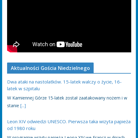
Aktualności Gościa Niedzielnego
Dwa ataki na nastolatków. 15-latek walczy o życie, 16-
latek w szpitalu
W Kamiennej Górze 15-latek został zaatakowany nożem i w
stanie
[...]
Leon XIV odwiedzi UNESCO. Pierwsza taka wizyta papieża
od 1980 roku
W programie wizyty papieża Leona XIV we Francji w dniach