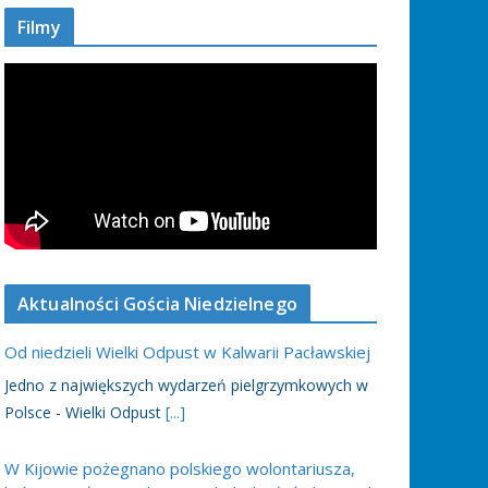
Filmy
Aktualności Gościa Niedzielnego
Od niedzieli Wielki Odpust w Kalwarii Pacławskiej
Jedno z największych wydarzeń pielgrzymkowych w
Polsce - Wielki Odpust
[...]
W Kijowie pożegnano polskiego wolontariusza,