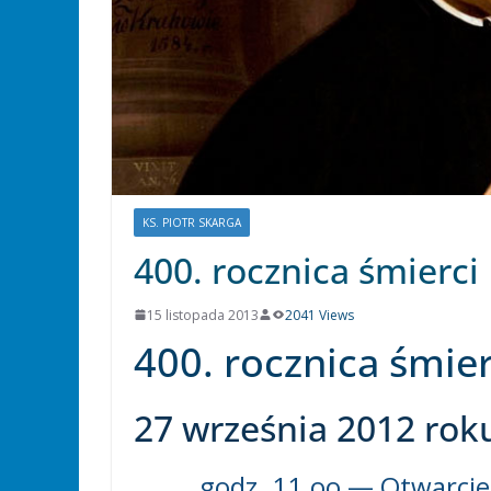
KS. PIOTR SKARGA
400. rocznica śmierci
15 listopada 2013
2041 Views
400. rocznica śmier
27 września 2012 rok
godz. 11.oo — Otwarci