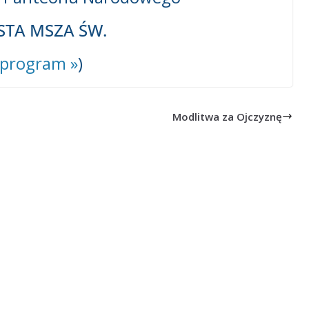
STA MSZA ŚW.
program »
)
Modlitwa za Ojczyznę