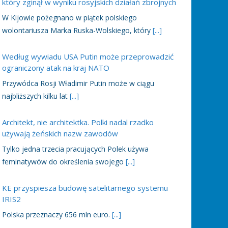
który zginął w wyniku rosyjskich działań zbrojnych
W Kijowie pożegnano w piątek polskiego
wolontariusza Marka Ruska-Wolskiego, który
[...]
Według wywiadu USA Putin może przeprowadzić
ograniczony atak na kraj NATO
Przywódca Rosji Władimir Putin może w ciągu
najbliższych kilku lat
[...]
Architekt, nie architektka. Polki nadal rzadko
używają żeńskich nazw zawodów
Tylko jedna trzecia pracujących Polek używa
feminatywów do określenia swojego
[...]
KE przyspiesza budowę satelitarnego systemu
IRIS2
Polska przeznaczy 656 mln euro.
[...]